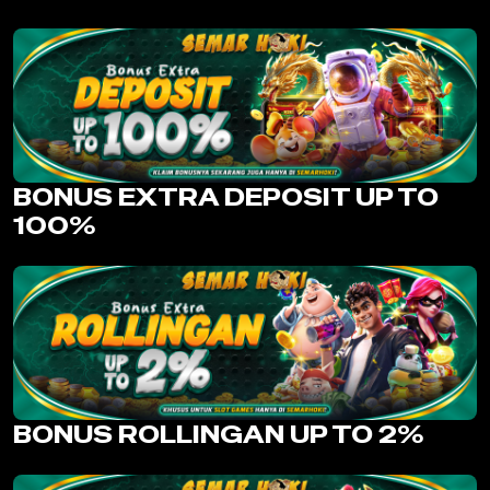
BONUS EXTRA DEPOSIT UP TO
100%
BONUS ROLLINGAN UP TO 2%