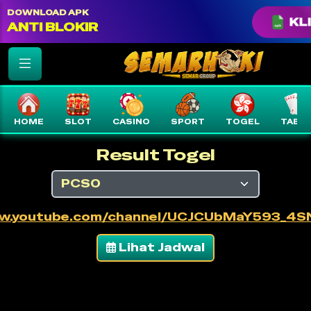
color: var(--text-white) !important;
DOWNLOAD APK
KLI
ANTI BLOKIR
HOME
SLOT
CASINO
SPORT
TOGEL
TABLE
Result Togel
ww.youtube.com/channel/UCJCUbMaY593_4
Lihat Jadwal